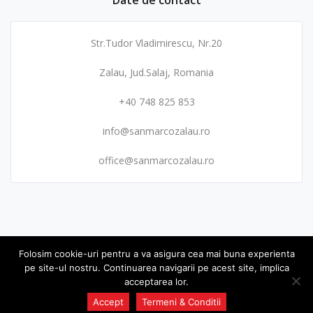
Date de contact
Str.Tudor Vladimirescu, Nr.20
Zalau, Jud.Salaj, Romania
+40 748 825 853
info@sanmarcozalau.ro
office@sanmarcozalau.ro
Folosim cookie-uri pentru a va asigura cea mai buna experienta
pe site-ul nostru. Continuarea navigarii pe acest site, implica
© 2019 Toate drepturile rezervate. sanmarcozalau.ro
acceptarea lor.
Accept
Termeni & Conditii